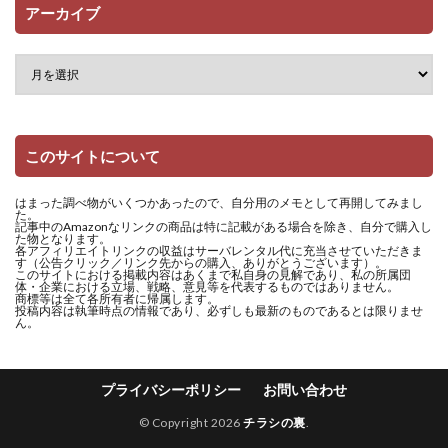
アーカイブ
このサイトについて
はまった調べ物がいくつかあったので、自分用のメモとして再開してみまし
た。
記事中のAmazonなリンクの商品は特に記載がある場合を除き、自分で購入し
た物となります。
各アフィリエイトリンクの収益はサーバレンタル代に充当させていただきま
す（公告クリック／リンク先からの購入、ありがとうございます）。
このサイトにおける掲載内容はあくまで私自身の見解であり、私の所属団
体・企業における立場、戦略、意見等を代表するものではありません。
商標等は全て各所有者に帰属します。
投稿内容は執筆時点の情報であり、必ずしも最新のものであるとは限りませ
ん。
プライバシーポリシー
お問い合わせ
© Copyright 2026
チラシの裏
.