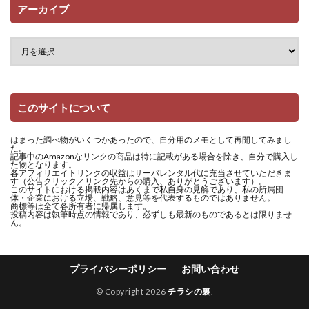
アーカイブ
このサイトについて
はまった調べ物がいくつかあったので、自分用のメモとして再開してみまし
た。
記事中のAmazonなリンクの商品は特に記載がある場合を除き、自分で購入し
た物となります。
各アフィリエイトリンクの収益はサーバレンタル代に充当させていただきま
す（公告クリック／リンク先からの購入、ありがとうございます）。
このサイトにおける掲載内容はあくまで私自身の見解であり、私の所属団
体・企業における立場、戦略、意見等を代表するものではありません。
商標等は全て各所有者に帰属します。
投稿内容は執筆時点の情報であり、必ずしも最新のものであるとは限りませ
ん。
プライバシーポリシー
お問い合わせ
© Copyright 2026
チラシの裏
.