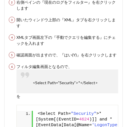
右側ペインの『現在のログをフィルター』を右クリック
します
開いたウィンドウ上部の『XML』タブを右クリックしま
す
XMLタブ画面左下の『手動でクエリを編集する』にチェ
ックを入れます
確認画面が出ますので、『はい(Y)』を右クリックします
フィルタ編集画面となるので、
<Select Path=”Security”>*</Select>
を
<Select Path=
"Security"
>*
[System[(EventID=
4624
)]] and *
[EventData[Data[@Name=
'LogonType'
] 