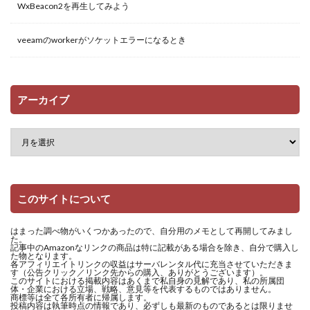
WxBeacon2を再生してみよう
veeamのworkerがソケットエラーになるとき
アーカイブ
このサイトについて
はまった調べ物がいくつかあったので、自分用のメモとして再開してみまし
た。
記事中のAmazonなリンクの商品は特に記載がある場合を除き、自分で購入し
た物となります。
各アフィリエイトリンクの収益はサーバレンタル代に充当させていただきま
す（公告クリック／リンク先からの購入、ありがとうございます）。
このサイトにおける掲載内容はあくまで私自身の見解であり、私の所属団
体・企業における立場、戦略、意見等を代表するものではありません。
商標等は全て各所有者に帰属します。
投稿内容は執筆時点の情報であり、必ずしも最新のものであるとは限りませ