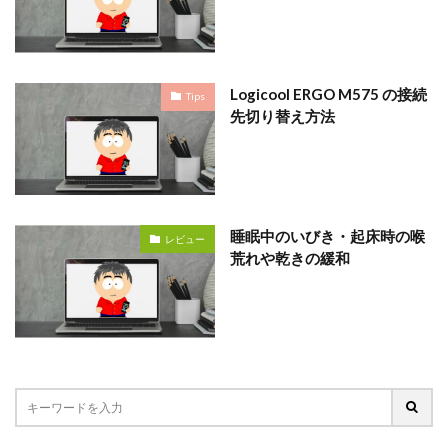
Logicool ERGO M575 の接続
Tips
先切り替え方法
睡眠中のいびき・起床時の喉
レビュー
荒れや乾きの緩和