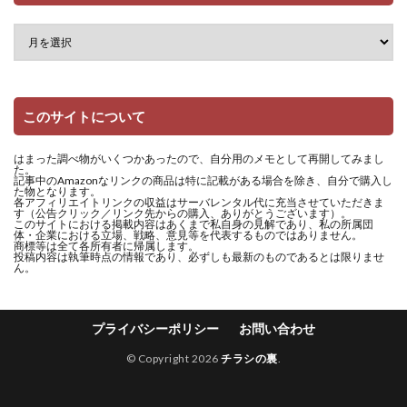
このサイトについて
はまった調べ物がいくつかあったので、自分用のメモとして再開してみまし
た。
記事中のAmazonなリンクの商品は特に記載がある場合を除き、自分で購入し
た物となります。
各アフィリエイトリンクの収益はサーバレンタル代に充当させていただきま
す（公告クリック／リンク先からの購入、ありがとうございます）。
このサイトにおける掲載内容はあくまで私自身の見解であり、私の所属団
体・企業における立場、戦略、意見等を代表するものではありません。
商標等は全て各所有者に帰属します。
投稿内容は執筆時点の情報であり、必ずしも最新のものであるとは限りませ
ん。
プライバシーポリシー
お問い合わせ
© Copyright 2026
チラシの裏
.