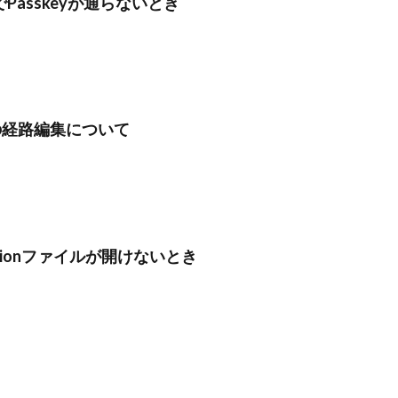
meでPasskeyが通らないとき
プの経路編集について
icationファイルが開けないとき