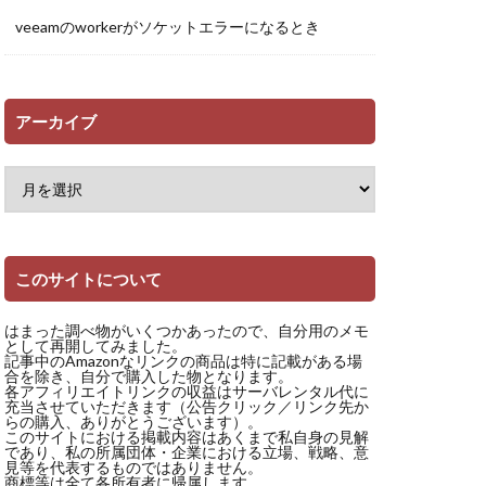
veeamのworkerがソケットエラーになるとき
アーカイブ
このサイトについて
はまった調べ物がいくつかあったので、自分用のメモ
として再開してみました。
記事中のAmazonなリンクの商品は特に記載がある場
合を除き、自分で購入した物となります。
各アフィリエイトリンクの収益はサーバレンタル代に
充当させていただきます（公告クリック／リンク先か
らの購入、ありがとうございます）。
このサイトにおける掲載内容はあくまで私自身の見解
であり、私の所属団体・企業における立場、戦略、意
見等を代表するものではありません。
商標等は全て各所有者に帰属します。