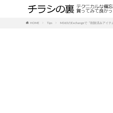
HOME
Tips
M365のExchangeで『削除済みア