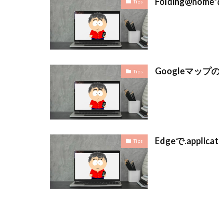
Folding@ho
Tips
Googleマッ
Tips
Edgeで.appl
Tips