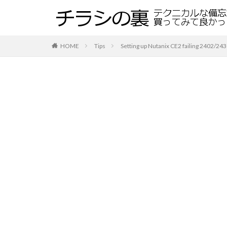
HOME
Tips
Setting up Nutanix CE2 failing 2402/24