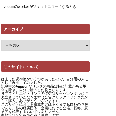
veeamのworkerがソケットエラーになるとき
アーカイブ
このサイトについて
はまった調べ物がいくつかあったので、自分用のメモ
として再開してみました。
記事中のAmazonなリンクの商品は特に記載がある場
合を除き、自分で購入した物となります。
各アフィリエイトリンクの収益はサーバレンタル代に
充当させていただきます（公告クリック／リンク先か
らの購入、ありがとうございます）。
このサイトにおける掲載内容はあくまで私自身の見解
であり、私の所属団体・企業における立場、戦略、意
見等を代表するものではありません。
商標等は全て各所有者に帰属します。