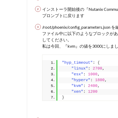
インストーラ開始後の『Nutanix Communit
プロンプトに戻ります
/root/phoenix/config_parameters.js
ファイル中に以下のようなブロックがあ
してください。
私は今回、『kvm』の値を3000にしま
"hyp_timeout"
: 
{
"linux"
: 
2700
,
"esx"
: 
1000
,
"hyperv"
: 
1800
,
"kvm"
: 
2400
,
"xen"
: 
1200
}