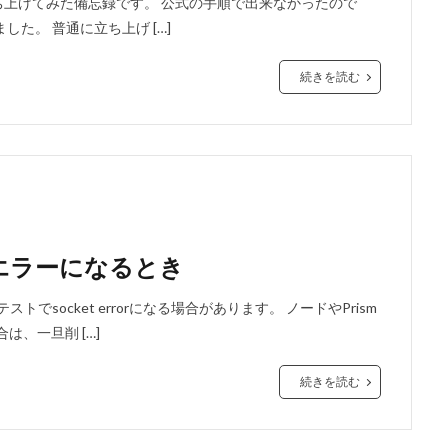
x VE9 上で立ち上げてみた備忘録です。 公式の手順で出来なかったので
た。 普通に立ち上げ […]
続きを読む
ットエラーになるとき
ストでsocket errorになる場合があります。 ノードやPrism
は、一旦削 […]
続きを読む