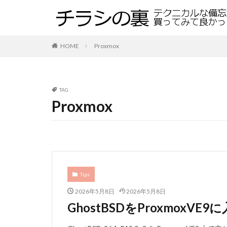
HOME
Proxmox
TAG
Proxmox
Tips
2026年5月8日
2026年5月8日
GhostBSDをProxmoxVE