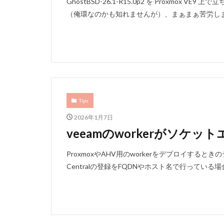
GhostBSD-26.1-R15.0p2 を Proxmo
（俺環なのかも知れませんが）、まぁまぁ苦労しまし
Tips
2026年1月7日
veeamのworkerがソケ
ProxmoxやAHV用のworkerをデプロイするときのテ
Centralの登録をFQDNやホスト名で行っている場合