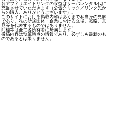
各アフィリエイトリンクの収益はサーバレンタル代に
充当させていただきます（公告クリック／リンク先か
らの購入、ありがとうございます）。
このサイトにおける掲載内容はあくまで私自身の見解
であり、私の所属団体・企業における立場、戦略、意
見等を代表するものではありません。
商標等は全て各所有者に帰属します。
投稿内容は執筆時点の情報であり、必ずしも最新のも
のであるとは限りません。