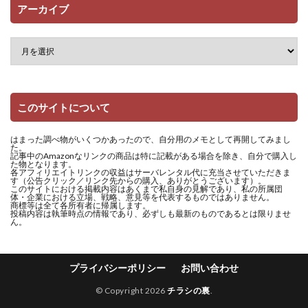
アーカイブ
このサイトについて
はまった調べ物がいくつかあったので、自分用のメモとして再開してみまし
た。
記事中のAmazonなリンクの商品は特に記載がある場合を除き、自分で購入し
た物となります。
各アフィリエイトリンクの収益はサーバレンタル代に充当させていただきま
す（公告クリック／リンク先からの購入、ありがとうございます）。
このサイトにおける掲載内容はあくまで私自身の見解であり、私の所属団
体・企業における立場、戦略、意見等を代表するものではありません。
商標等は全て各所有者に帰属します。
投稿内容は執筆時点の情報であり、必ずしも最新のものであるとは限りませ
ん。
プライバシーポリシー
お問い合わせ
© Copyright 2026
チラシの裏
.