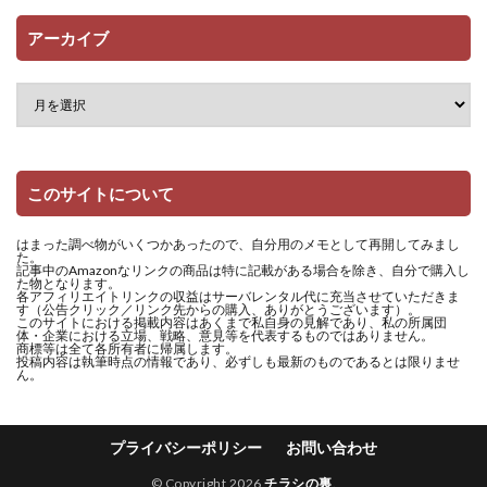
アーカイブ
このサイトについて
はまった調べ物がいくつかあったので、自分用のメモとして再開してみまし
た。
記事中のAmazonなリンクの商品は特に記載がある場合を除き、自分で購入し
た物となります。
各アフィリエイトリンクの収益はサーバレンタル代に充当させていただきま
す（公告クリック／リンク先からの購入、ありがとうございます）。
このサイトにおける掲載内容はあくまで私自身の見解であり、私の所属団
体・企業における立場、戦略、意見等を代表するものではありません。
商標等は全て各所有者に帰属します。
投稿内容は執筆時点の情報であり、必ずしも最新のものであるとは限りませ
ん。
プライバシーポリシー
お問い合わせ
© Copyright 2026
チラシの裏
.