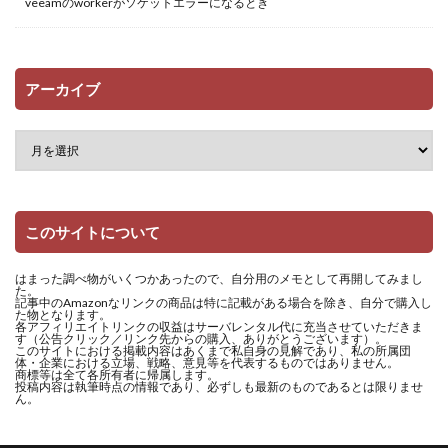
veeamのworkerがソケットエラーになるとき
アーカイブ
このサイトについて
はまった調べ物がいくつかあったので、自分用のメモとして再開してみまし
た。
記事中のAmazonなリンクの商品は特に記載がある場合を除き、自分で購入し
た物となります。
各アフィリエイトリンクの収益はサーバレンタル代に充当させていただきま
す（公告クリック／リンク先からの購入、ありがとうございます）。
このサイトにおける掲載内容はあくまで私自身の見解であり、私の所属団
体・企業における立場、戦略、意見等を代表するものではありません。
商標等は全て各所有者に帰属します。
投稿内容は執筆時点の情報であり、必ずしも最新のものであるとは限りませ
ん。