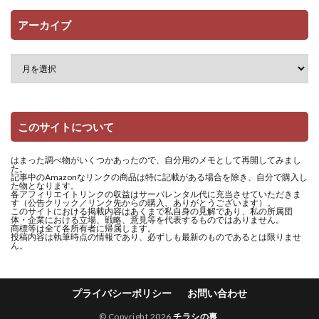
アーカイブ
このサイトについて
はまった調べ物がいくつかあったので、自分用のメモとして再開してみまし
た。
記事中のAmazonなリンクの商品は特に記載がある場合を除き、自分で購入し
た物となります。
各アフィリエイトリンクの収益はサーバレンタル代に充当させていただきま
す（公告クリック／リンク先からの購入、ありがとうございます）。
このサイトにおける掲載内容はあくまで私自身の見解であり、私の所属団
体・企業における立場、戦略、意見等を代表するものではありません。
商標等は全て各所有者に帰属します。
投稿内容は執筆時点の情報であり、必ずしも最新のものであるとは限りませ
ん。
プライバシーポリシー
お問い合わせ
© Copyright 2026
チラシの裏
.