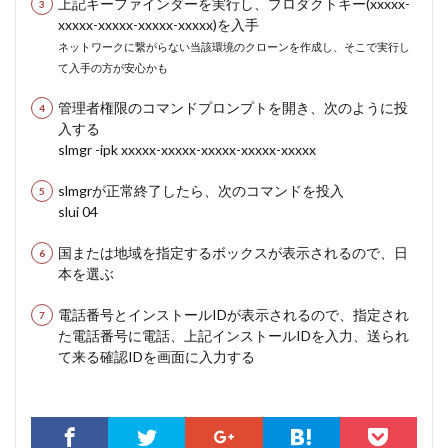
上記キーファインダーを実行し、プロダクトキー(xxxxx-
xxxxx-xxxxx-xxxxx-xxxxx)を入手
ネットワークに繋がらない当該環境のクローンを作成し、そこで実行し
て入手の方が安心かも
管理者権限のコマンドプロンプトを開き、次のように投
入する
slmgr -ipk xxxxx-xxxxx-xxxxx-xxxxx-xxxxx
slmgrが正常終了したら、次のコマンドを投入
slui 04
国または地域を指定するボックスが表示されるので、日
本を選ぶ
電話番号とインストールIDが表示されるので、指定され
た電話番号に電話、上記インストールIDを入力、送られ
て来る確認IDを画面に入力する