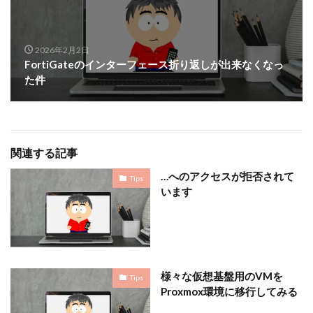
2026年2月2日
FortiGateのインターフェース折り返しが出来なくなっ
た件
関連する記事
…へのアクセスが拒否されて
Tips
います
様々な仮想基盤用のVMを
Tips
Proxmox環境に移行してみる