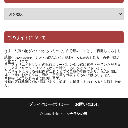
このサイトについて
はまった調べ物がいくつかあったので、自分用のメモとして再開してみまし
た。
記事中のAmazonなリンクの商品は特に記載がある場合を除き、自分で購入し
た物となります。
各アフィリエイトリンクの収益はサーバレンタル代に充当させていただきま
す（公告クリック／リンク先からの購入、ありがとうございます）。
このサイトにおける掲載内容はあくまで私自身の見解であり、私の所属団
体・企業における立場、戦略、意見等を代表するものではありません。
商標等は全て各所有者に帰属します。
投稿内容は執筆時点の情報であり、必ずしも最新のものであるとは限りませ
ん。
プライバシーポリシー
お問い合わせ
© Copyright 2026
チラシの裏
.