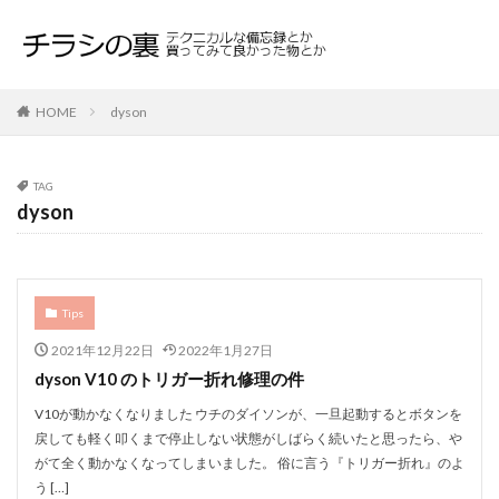
HOME
dyson
TAG
dyson
Tips
2021年12月22日
2022年1月27日
dyson V10 のトリガー折れ修理の件
V10が動かなくなりました ウチのダイソンが、一旦起動するとボタンを
戻しても軽く叩くまで停止しない状態がしばらく続いたと思ったら、や
がて全く動かなくなってしまいました。 俗に言う『トリガー折れ』のよ
う […]