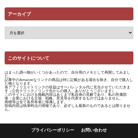
アーカイブ
このサイトについて
はまった調べ物がいくつかあったので、自分用のメモとして再開してみまし
た。
記事中のAmazonなリンクの商品は特に記載がある場合を除き、自分で購入し
た物となります。
各アフィリエイトリンクの収益はサーバレンタル代に充当させていただきま
す（公告クリック／リンク先からの購入、ありがとうございます）。
このサイトにおける掲載内容はあくまで私自身の見解であり、私の所属団
体・企業における立場、戦略、意見等を代表するものではありません。
商標等は全て各所有者に帰属します。
投稿内容は執筆時点の情報であり、必ずしも最新のものであるとは限りませ
ん。
プライバシーポリシー
お問い合わせ