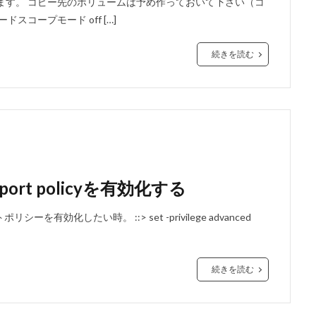
順について記します。 コピー先のボリュームは予め作っておいて下さい（コ
スコープモード off […]
続きを読む
ort policyを有効化する
ーを有効化したい時。 ::> set -privilege advanced
続きを読む