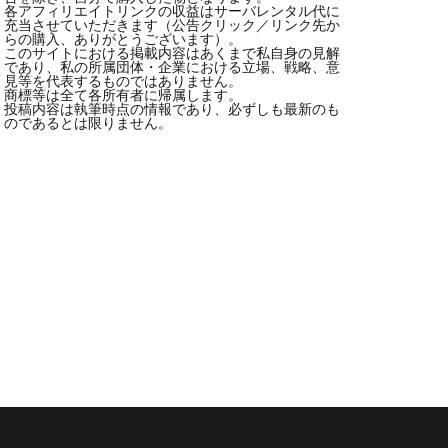
各アフィリエイトリンクの収益はサーバレンタル代に
充当させていただきます（公告クリック／リンク先か
らの購入、ありがとうございます）。
このサイトにおける掲載内容はあくまで私自身の見解
であり、私の所属団体・企業における立場、戦略、意
見等を代表するものではありません。
商標等は全て各所有者に帰属します。
投稿内容は執筆時点の情報であり、必ずしも最新のも
のであるとは限りません。