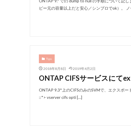
ONTAP 9.* での dump to null の手
ピー元の容量以上だと安心／シンプロでok）。 ノード
Tips
2018年8月8日
2019年4月2日
ONTAP CIFSサービスにてexp
ONTAP 9.3*上のCIFSのみのSVMで、エクスポートポリシ
::*> vserver cifs opti […]