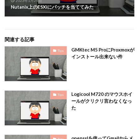
2023年1月24日
Nutanix上のESXiにパッチを当ててみた
関連する記事
GMKtec M5 ProにProxmoxが
Tips
インストール出来ない件
Logicool M720 のマウスホイ
Tips
ールがクリクリ言わなくなっ
た
opensslを使ってGmailからメ
Tips