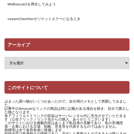
WxBeacon2を再生してみよう
veeamのworkerがソケットエラーになるとき
アーカイブ
このサイトについて
はまった調べ物がいくつかあったので、自分用のメモとして再開してみまし
た。
記事中のAmazonなリンクの商品は特に記載がある場合を除き、自分で購入し
た物となります。
各アフィリエイトリンクの収益はサーバレンタル代に充当させていただきま
す（公告クリック／リンク先からの購入、ありがとうございます）。
このサイトにおける掲載内容はあくまで私自身の見解であり、私の所属団
体・企業における立場、戦略、意見等を代表するものではありません。
商標等は全て各所有者に帰属します。
投稿内容は執筆時点の情報であり、必ずしも最新のものであるとは限りませ