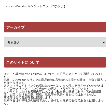
veeamのworkerがソケットエラーになるとき
アーカイブ
このサイトについて
はまった調べ物がいくつかあったので、自分用のメモとして再開してみまし
た。
記事中のAmazonなリンクの商品は特に記載がある場合を除き、自分で購入し
た物となります。
各アフィリエイトリンクの収益はサーバレンタル代に充当させていただきま
す（公告クリック／リンク先からの購入、ありがとうございます）。
このサイトにおける掲載内容はあくまで私自身の見解であり、私の所属団
体・企業における立場、戦略、意見等を代表するものではありません。
商標等は全て各所有者に帰属します。
投稿内容は執筆時点の情報であり、必ずしも最新のものであるとは限りませ
ん。