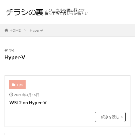
HOME
Hyper-V
TAG
Hyper-V
Tips
2020年3月16日
WSL2 on Hyper-V
続きを読む