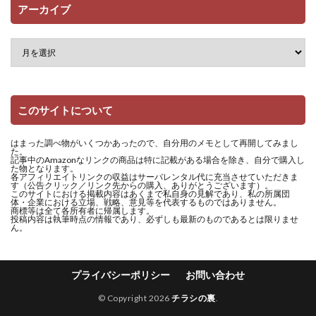
アーカイブ
このサイトについて
はまった調べ物がいくつかあったので、自分用のメモとして再開してみまし
た。
記事中のAmazonなリンクの商品は特に記載がある場合を除き、自分で購入し
た物となります。
各アフィリエイトリンクの収益はサーバレンタル代に充当させていただきま
す（公告クリック／リンク先からの購入、ありがとうございます）。
このサイトにおける掲載内容はあくまで私自身の見解であり、私の所属団
体・企業における立場、戦略、意見等を代表するものではありません。
商標等は全て各所有者に帰属します。
投稿内容は執筆時点の情報であり、必ずしも最新のものであるとは限りませ
ん。
プライバシーポリシー
お問い合わせ
© Copyright 2026
チラシの裏
.