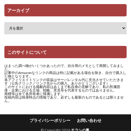
アーカイブ
このサイトについて
はまった調べ物がいくつかあったので、自分用のメモとして再開してみまし
た。
記事中のAmazonなリンクの商品は特に記載がある場合を除き、自分で購入し
た物となります。
各アフィリエイトリンクの収益はサーバレンタル代に充当させていただきま
す（公告クリック／リンク先からの購入、ありがとうございます）。
このサイトにおける掲載内容はあくまで私自身の見解であり、私の所属団
体・企業における立場、戦略、意見等を代表するものではありません。
商標等は全て各所有者に帰属します。
投稿内容は執筆時点の情報であり、必ずしも最新のものであるとは限りませ
ん。
プライバシーポリシー
お問い合わせ
© Copyright 2026
チラシの裏
.