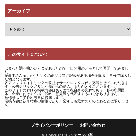
アーカイブ
このサイトについて
はまった調べ物がいくつかあったので、自分用のメモとして再開してみまし
た。
記事中のAmazonなリンクの商品は特に記載がある場合を除き、自分で購入し
た物となります。
各アフィリエイトリンクの収益はサーバレンタル代に充当させていただきま
す（公告クリック／リンク先からの購入、ありがとうございます）。
このサイトにおける掲載内容はあくまで私自身の見解であり、私の所属団
体・企業における立場、戦略、意見等を代表するものではありません。
商標等は全て各所有者に帰属します。
投稿内容は執筆時点の情報であり、必ずしも最新のものであるとは限りませ
ん。
プライバシーポリシー
お問い合わせ
© Copyright 2026
チラシの裏
.