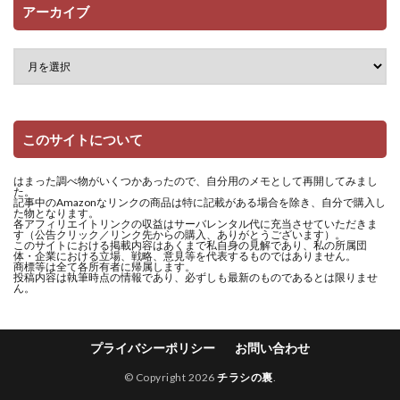
アーカイブ
このサイトについて
はまった調べ物がいくつかあったので、自分用のメモとして再開してみまし
た。
記事中のAmazonなリンクの商品は特に記載がある場合を除き、自分で購入し
た物となります。
各アフィリエイトリンクの収益はサーバレンタル代に充当させていただきま
す（公告クリック／リンク先からの購入、ありがとうございます）。
このサイトにおける掲載内容はあくまで私自身の見解であり、私の所属団
体・企業における立場、戦略、意見等を代表するものではありません。
商標等は全て各所有者に帰属します。
投稿内容は執筆時点の情報であり、必ずしも最新のものであるとは限りませ
ん。
プライバシーポリシー
お問い合わせ
© Copyright 2026
チラシの裏
.