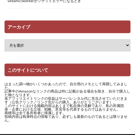
veeamのworkerがソケットエラーになるとき
アーカイブ
このサイトについて
はまった調べ物がいくつかあったので、自分用のメモとして再開してみまし
た。
記事中のAmazonなリンクの商品は特に記載がある場合を除き、自分で購入し
た物となります。
各アフィリエイトリンクの収益はサーバレンタル代に充当させていただきま
す（公告クリック／リンク先からの購入、ありがとうございます）。
このサイトにおける掲載内容はあくまで私自身の見解であり、私の所属団
体・企業における立場、戦略、意見等を代表するものではありません。
商標等は全て各所有者に帰属します。
投稿内容は執筆時点の情報であり、必ずしも最新のものであるとは限りませ
ん。