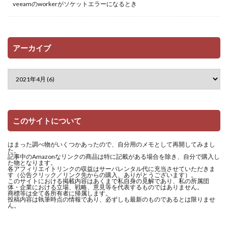
veeamのworkerがソケットエラーになるとき
アーカイブ
このサイトについて
はまった調べ物がいくつかあったので、自分用のメモとして再開してみまし
た。
記事中のAmazonなリンクの商品は特に記載がある場合を除き、自分で購入し
た物となります。
各アフィリエイトリンクの収益はサーバレンタル代に充当させていただきま
す（公告クリック／リンク先からの購入、ありがとうございます）。
このサイトにおける掲載内容はあくまで私自身の見解であり、私の所属団
体・企業における立場、戦略、意見等を代表するものではありません。
商標等は全て各所有者に帰属します。
投稿内容は執筆時点の情報であり、必ずしも最新のものであるとは限りませ
ん。