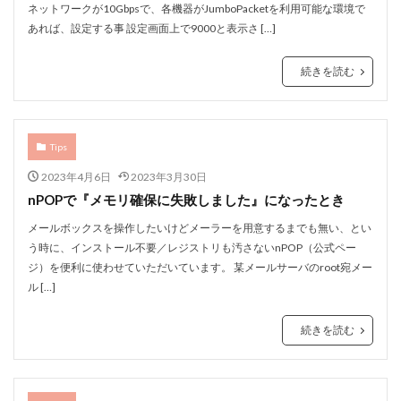
ネットワークが10Gbpsで、各機器がJumboPacketを利用可能な環境で
あれば、設定する事 設定画面上で9000と表示さ […]
続きを読む
Tips
2023年4月6日
2023年3月30日
nPOPで『メモリ確保に失敗しました』になったとき
メールボックスを操作したいけどメーラーを用意するまでも無い、とい
う時に、インストール不要／レジストリも汚さないnPOP（公式ペー
ジ）を便利に使わせていただいています。 某メールサーバのroot宛メー
ル […]
続きを読む