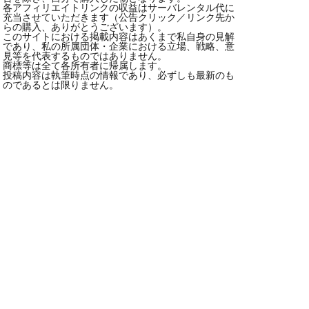
各アフィリエイトリンクの収益はサーバレンタル代に
充当させていただきます（公告クリック／リンク先か
らの購入、ありがとうございます）。
このサイトにおける掲載内容はあくまで私自身の見解
であり、私の所属団体・企業における立場、戦略、意
見等を代表するものではありません。
商標等は全て各所有者に帰属します。
投稿内容は執筆時点の情報であり、必ずしも最新のも
のであるとは限りません。