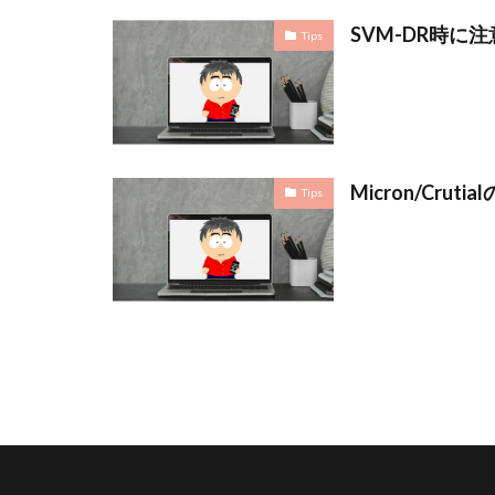
SVM-DR時に
Tips
Micron/Cruti
Tips