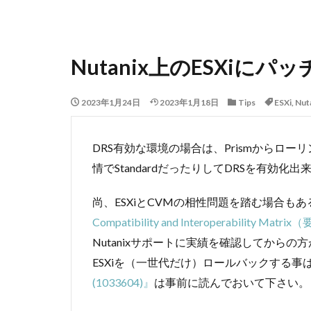
Nutanix上のESXiに
2023年1月24日
2023年1月18日
Tips
ESXi
,
Nut
DRS有効な環境の場合は、Prismからロ
情でStandardだったりしてDRSを有効化
尚、ESXiとCVMの相性問題を踏む場合も
Compatibility and Interoperability 
Nutanixサポートに実績を確認してから
ESXiを（一世代だけ）ロールバックする事
(1033604)』
は事前に読んでおいて下さい。