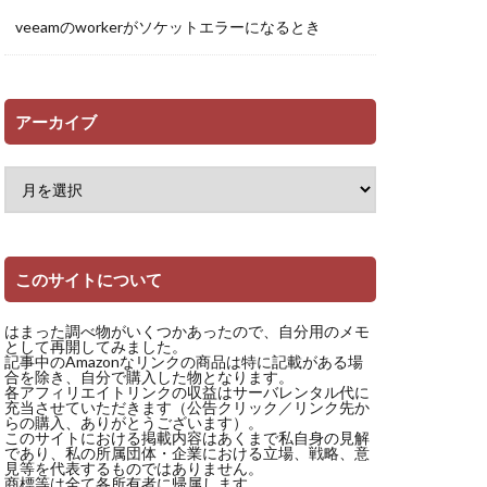
veeamのworkerがソケットエラーになるとき
アーカイブ
このサイトについて
はまった調べ物がいくつかあったので、自分用のメモ
として再開してみました。
記事中のAmazonなリンクの商品は特に記載がある場
合を除き、自分で購入した物となります。
各アフィリエイトリンクの収益はサーバレンタル代に
充当させていただきます（公告クリック／リンク先か
らの購入、ありがとうございます）。
このサイトにおける掲載内容はあくまで私自身の見解
であり、私の所属団体・企業における立場、戦略、意
見等を代表するものではありません。
商標等は全て各所有者に帰属します。